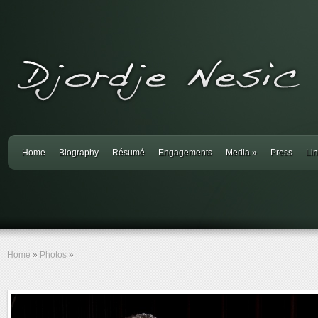
Home
Biography
Résumé
Engagements
Media
»
Press
Li
Home
»
Photos
»